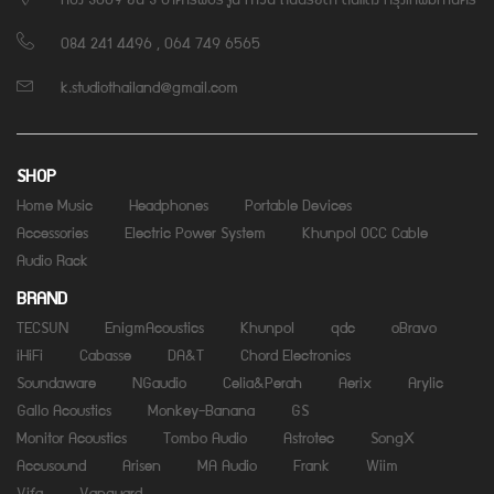
084 241 4496 , 064 749 6565
k.studiothailand@gmail.com
SHOP
Home Music
Headphones
Portable Devices
Accessories
Electric Power System
Khunpol OCC Cable
Audio Rack
BRAND
TECSUN
EnigmAcoustics
Khunpol
qdc
oBravo
iHiFi
Cabasse
DA&T
Chord Electronics
Soundaware
NGaudio
Celia&Perah
Aerix
Arylic
Gallo Acoustics
Monkey-Banana
GS
Monitor Acoustics
Tombo Audio
Astrotec
SongX
Accusound
Arisen
MA Audio
Frank
Wiim
Vifa
Vanguard