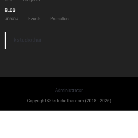
BLOG
บทความ
Events
Promotion
kstudiothai
Administrator
Copyright © kstudiothai.com (2018 - 2026)