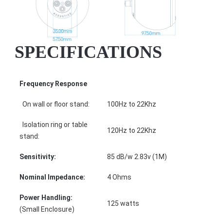
SPECIFICATIONS
Frequency Response
On wall or floor stand:
100Hz to 22Khz
Isolation ring or table
120Hz to 22Khz
stand:
Sensitivity:
85 dB/w 2.83v (1M)
Nominal Impedance:
4 Ohms
Power Handling:
125 watts
(Small Enclosure)