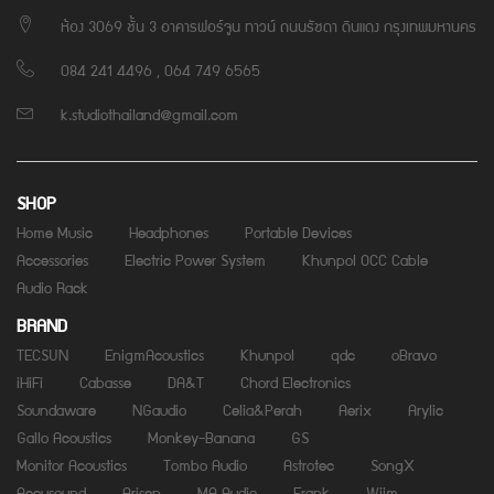
ห้อง 3069 ชั้น 3 อาคารฟอร์จูน ทาวน์ ถนนรัชดา ดินแดง กรุงเทพมหานคร
084 241 4496 , 064 749 6565
k.studiothailand@gmail.com
SHOP
Home Music
Headphones
Portable Devices
Accessories
Electric Power System
Khunpol OCC Cable
Audio Rack
BRAND
TECSUN
EnigmAcoustics
Khunpol
qdc
oBravo
iHiFi
Cabasse
DA&T
Chord Electronics
Soundaware
NGaudio
Celia&Perah
Aerix
Arylic
Gallo Acoustics
Monkey-Banana
GS
Monitor Acoustics
Tombo Audio
Astrotec
SongX
Accusound
Arisen
MA Audio
Frank
Wiim