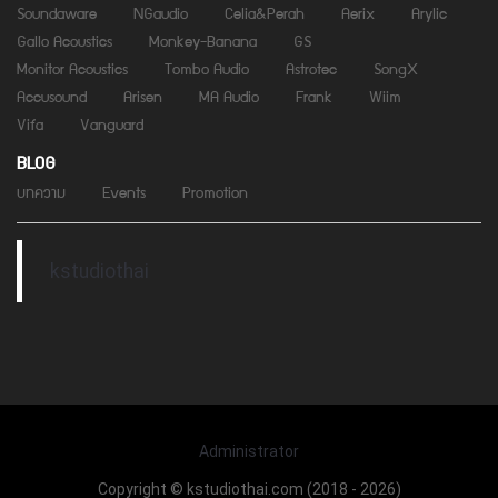
Soundaware
NGaudio
Celia&Perah
Aerix
Arylic
Gallo Acoustics
Monkey-Banana
GS
Monitor Acoustics
Tombo Audio
Astrotec
SongX
Accusound
Arisen
MA Audio
Frank
Wiim
Vifa
Vanguard
BLOG
บทความ
Events
Promotion
kstudiothai
Administrator
Copyright © kstudiothai.com (2018 - 2026)