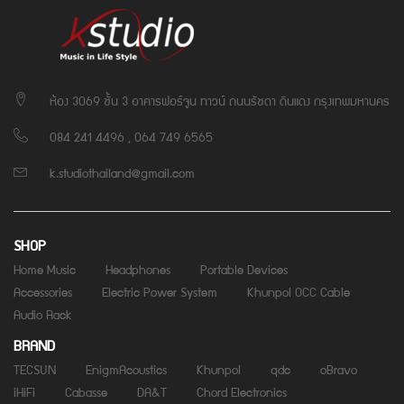
ห้อง 3069 ชั้น 3 อาคารฟอร์จูน ทาวน์ ถนนรัชดา ดินแดง กรุงเทพมหานคร
084 241 4496 , 064 749 6565
k.studiothailand@gmail.com
SHOP
Home Music
Headphones
Portable Devices
Accessories
Electric Power System
Khunpol OCC Cable
Audio Rack
BRAND
TECSUN
EnigmAcoustics
Khunpol
qdc
oBravo
iHiFi
Cabasse
DA&T
Chord Electronics