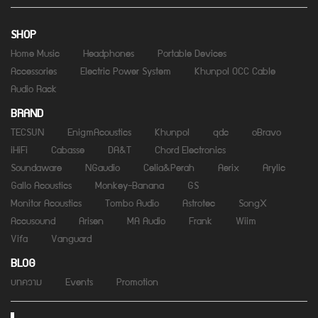
SHOP
Home Music
Headphones
Portable Devices
Accessories
Electric Power System
Khunpol OCC Cable
Audio Rack
BRAND
TECSUN
EnigmAcoustics
Khunpol
qdc
oBravo
iHiFi
Cabasse
DA&T
Chord Electronics
Soundaware
NGaudio
Celia&Perah
Aerix
Arylic
Gallo Acoustics
Monkey-Banana
GS
Monitor Acoustics
Tombo Audio
Astrotec
SongX
Accusound
Arisen
MA Audio
Frank
Wiim
Vifa
Vanguard
BLOG
บทความ
Events
Promotion