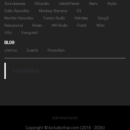
Soundaware
NGaudio
Celia&Perah
Aerix
Arylic
Gallo Acoustics
Monkey-Banana
GS
Monitor Acoustics
Tombo Audio
Astrotec
SongX
Accusound
Arisen
MA Audio
Frank
Wiim
Vifa
Vanguard
BLOG
บทความ
Events
Promotion
kstudiothai
Administrator
Copyright © kstudiothai.com (2018 - 2026)