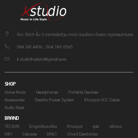
ห้อง 3069 ชั้น 3 อาคารฟอร์จูน ทาวน์ ถนนรัชดา ดินแดง กรุงเทพมหานคร
084 241 4496 , 064 749 6565
k.studiothailand@gmail.com
SHOP
Home Music
Headphones
Portable Devices
Accessories
Electric Power System
Khunpol OCC Cable
Audio Rack
BRAND
TECSUN
EnigmAcoustics
Khunpol
qdc
oBravo
iHiFi
Cabasse
DA&T
Chord Electronics