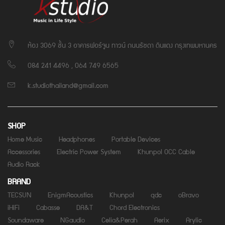
ห้อง 3069 ชั้น 3 อาคารฟอร์จูน ทาวน์ ถนนรัชดา ดินแดง กรุงเทพมหานคร
084 241 4496 , 064 749 6565
k.studiothailand@gmail.com
SHOP
Home Music
Headphones
Portable Devices
Accessories
Electric Power System
Khunpol OCC Cable
Audio Rack
BRAND
TECSUN
EnigmAcoustics
Khunpol
qdc
oBravo
iHiFi
Cabasse
DA&T
Chord Electronics
Soundaware
NGaudio
Celia&Perah
Aerix
Arylic