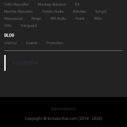
Gallo Acoustics
Monkey-Banana
GS
Monitor Acoustics
Tombo Audio
Astrotec
SongX
Accusound
Arisen
MA Audio
Frank
Wiim
Vifa
Vanguard
BLOG
บทความ
Events
Promotion
kstudiothai
Administrator
Copyright © kstudiothai.com (2018 - 2026)