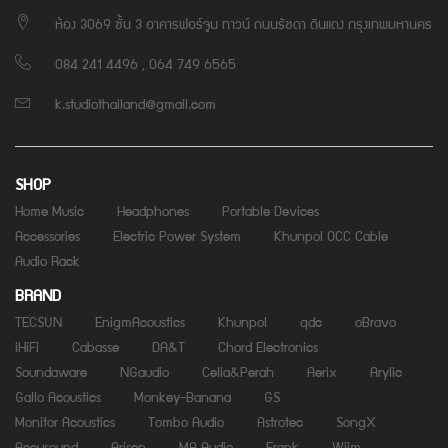
ห้อง 3069 ชั้น 3 อาคารฟอร์จูน ทาวน์ ถนนรัชดา ดินแดง กรุงเทพมหานคร
084 241 4496 , 064 749 6565
k.studiothailand@gmail.com
SHOP
Home Music
Headphones
Portable Devices
Accessories
Electric Power System
Khunpol OCC Cable
Audio Rack
BRAND
TECSUN
EnigmAcoustics
Khunpol
qdc
oBravo
iHiFi
Cabasse
DA&T
Chord Electronics
Soundaware
NGaudio
Celia&Perah
Aerix
Arylic
Gallo Acoustics
Monkey-Banana
GS
Monitor Acoustics
Tombo Audio
Astrotec
SongX
Accusound
Arisen
MA Audio
Frank
Wiim